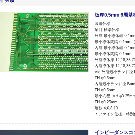
作実績
板厚0.5mm 6層基
製造仕様
項目 標準仕様
外層 最小導体幅 0.1mm
最小導体間隔 0.1mm（0
内層 最小導体幅 0.1m
最小導体間隔 0.1mm
外層導体厚 12,18,35,7
内層導体厚 12,18,35,7
Via 外層最小ランド径 B
TH φ0.5mm
内層最小ランド径 Bump
TH φ0.5mm
最小穴径 IVH φ0.25m
TH φ0.25mm
層数 4,6,8,10
＊ファイン仕様、特別
インピーダンスコン