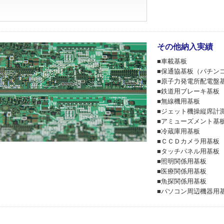
その他納入実績
■車載基板
■保通協基板（パチン
■原子力発電所配電盤
■鉄道用ブレーキ基板
■無線機用基板
■ジェット機操縦席計
■アミューズメント基
■冷蔵庫用基板
■ＣＣＤカメラ用基板
■タッチパネル用基板
■照明関係用基板
■医療関係用基板
■魚探関係用基板
■パソコン周辺機器用