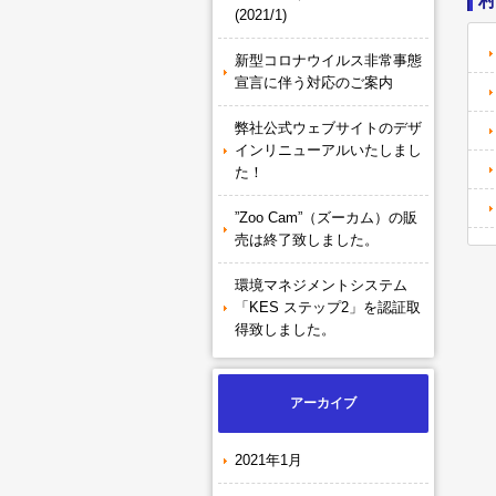
村
(2021/1)
新型コロナウイルス非常事態
宣言に伴う対応のご案内
弊社公式ウェブサイトのデザ
インリニューアルいたしまし
た！
”Zoo Cam”（ズーカム）の販
売は終了致しました。
環境マネジメントシステム
「KES ステップ2」を認証取
得致しました。
アーカイブ
2021年1月